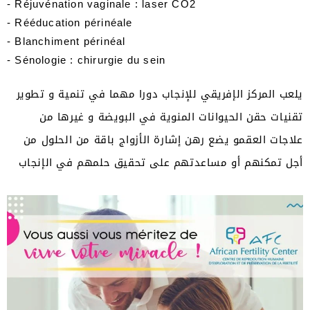
- Réjuvénation vaginale : laser CO2
- Rééducation périnéale
- Blanchiment périnéal
- Sénologie : chirurgie du sein
يلعب المركز الإفريقي للإنجاب دورا مهما في تنمية و تطوير
تقنيات حقن الحيوانات المنوية في البويضة و غيرها من
علاجات العقمو يضع رهن إشارة الأزواج باقة من الحلول من
أجل تمكنهم أو مساعدتهم على تحقيق حلمهم في الإنجاب