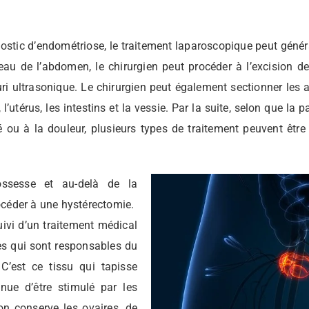
nostic d’endométriose, le traitement laparoscopique peut gén
veau de l’abdomen, le chirurgien peut procéder à l’excision de
i ultrasonique. Le chirurgien peut également sectionner les 
 l’utérus, les intestins et la vessie. Par la suite, selon que la
té ou à la douleur, plusieurs types de traitement peuvent êtr
ossesse et au-delà de la
rocéder à une hystérectomie.
uivi d’un traitement médical
res qui sont responsables du
C’est ce tissu qui tapisse
tinue d’être stimulé par les
’on conserve les ovaires, de