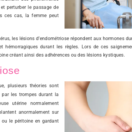
 et perturber le passage de
ns ces cas, la femme peut
utérus, les lésions d’endométriose répondent aux hormones dur
t hémorragiques durant les règles. Lors de ces saignement
toine créant ainsi des adhérences ou des lésions kystiques.
iose
e, plusieurs théories sont
 par les trompes durant la
use utérine normalement
plantent anormalement sur
 ou le péritoine en gardant